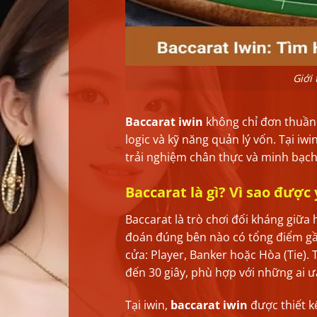
Giới
Baccarat iwin
không chỉ đơn thuần l
logic và kỹ năng quản lý vốn. Tại 
trải nghiệm chân thực và minh bạch
Baccarat là gì? Vì sao được 
Baccarat là trò chơi đối kháng giữa 
đoán đúng bên nào có tổng điểm gầ
cửa: Player, Banker hoặc Hòa (Tie). 
đến 30 giây, phù hợp với những ai ư
Tại iwin,
baccarat iwin
được thiết kế