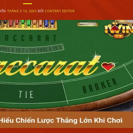
TRÊN
THÁNG 5 10, 2025
BỞI
CONTENT EDITOR