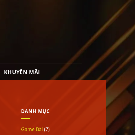
KHUYẾN MÃI
DANH MỤC
Game Bài
(7)