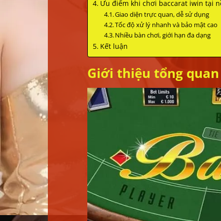
Ưu điểm khi chơi baccarat iwin tại n
Giao diện trực quan, dễ sử dụng
Tốc độ xử lý nhanh và bảo mật cao
Nhiều bàn chơi, giới hạn đa dạng
Kết luận
Giới thiệu tổng quan