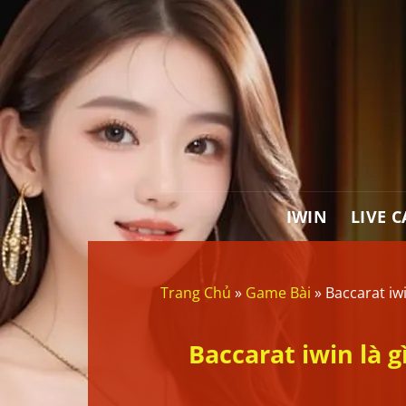
Chuyển
đến
nội
dung
IWIN
LIVE 
Trang Chủ
»
Game Bài
»
Baccarat iw
Baccarat iwin là 