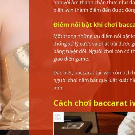
hợp với âm thanh chân thực như đan
biến iwin thành điểm đến được đông
Điểm nổi bật khi chơi bacca
Một trong những ưu điểm nổi bật k
thống xử lý cược và phát bài được g
bằng tuyệt đối. Người chơi còn có th
giao diện game.
Đặc biệt, baccarat tại iwin còn tíc
người chơi nắm bắt quy luật xuất hi
hơn.
Cách chơi baccarat 