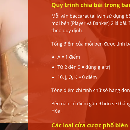
Quy trình chia bài trong ba
Mỗi ván baccarat tại iwin sử dụng bộ
mỗi bên (Player và Banker) 2 lá bài.
theo quy định.
Tổng điểm của mỗi bên được tính bằn
A = 1 điểm
Từ 2 đến 9 = đúng giá trị
10, J, Q, K = 0 điểm
Tổng điểm chỉ tính chữ số hàng đơn vị
Bên nào có điểm gần 9 hơn sẽ thắng
Hòa.
Các loại cửa cược phổ biến