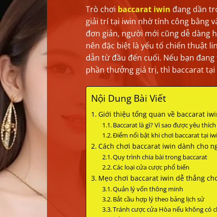
Trò chơi
baccarat iwin
đang dần tr
giải trí tại iwin nhờ tính công bằng 
đơn giản, người mới cũng dễ dàng h
nên đặc biệt là yếu tố chiến thuật 
dẫn từ đầu đến cuối. Nếu bạn đang t
phần thưởng giá trị, thì baccarat tạ
Nội Dung Bài Viết
Giới thiệu tổng quan về baccarat iw
Baccarat là gì? Vì sao được yêu thích 
Điểm nổi bật khi chơi baccarat tại iw
Cách chơi baccarat iwin dành cho n
Quy trình chia bài trong baccarat
Các loại cửa cược phổ biến
Mẹo chơi baccarat iwin dễ thắng ch
Quản lý vốn thông minh
Bắt cầu hợp lý theo bảng lịch sử
Tránh cược cửa Hòa nếu không có c