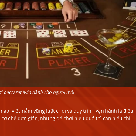
i baccarat iwin dành cho người mới
 nào, việc nắm vững luật chơi và quy trình vận hành là điều
ó cơ chế đơn giản, nhưng để chơi hiệu quả thì cần hiểu chi