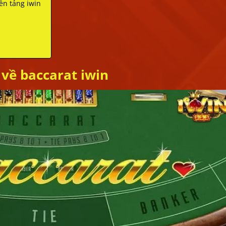
ền tảng iwin
 về baccarat iwin