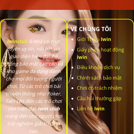
VỀ CHÚNG TÔI
Giới Thiệu
Iwin
Iwinclub
là nhà cái trực
tuyến uy tín, nổi bật với
Giấy phép hoạt động
giao diện hiện đại, hệ
Iwin
thống bảo mật cao cấp và
Điều khoản dịch vụ
kho game đa dạng dành
Chính sách bảo mật
cho mọi đối tượng người
chơi. Từ các trò chơi bài
Chơi có trách nhiệm
truyền thống như Poker,
Câu hỏi thường gặp
Tiến Lên đến các trò chơi
slot hiện đại,
iwin club
Liên hệ
Iwin
mang đến cho người chơi
trải nghiệm giải trí đỉnh
cao.