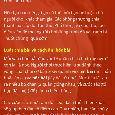
cược phù hợp.
Nếu tạo bàn riêng, bạn có thể mời bạn bè hoặc chờ
người chơi khác tham gia. Các phòng thường chia
thành ba cấp độ: Tân thủ, Phổ thông và Cao thủ, tạo
điều kiện để mọi người chơi đúng trình độ và tránh bị
“nuốt chửng” quá sớm.
Luật chia bài và cách ăn, bốc bài
Mỗi ván chắn bắt đầu với 19 quân chia cho từng người,
còn lại là nọc. Người chơi thực hiện lượt đánh theo
vòng. Luật chơi cơ bản xoay quanh việc
ăn bài
(ăn chắn
hoặc ăn cạ) và
bốc bài
(lấy bài từ nọc). Mục tiêu là tạo
ra nhiều bộ chắn (2 quân giống nhau) và cước sắc (tổ
hợp đặc biệt) để giành chiến thắng.
Các cước sắc như Tám đỏ, Lèo, Bạch thủ, Thiên khai,…
sẽ giúp bạn đạt số điểm cao. Tuy nhiên, bạn cần chú ý