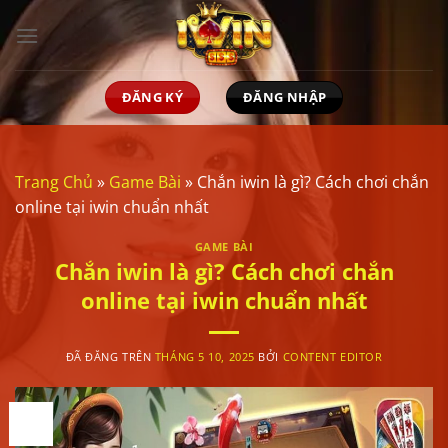
Chuyển
đến
nội
dung
ĐĂNG KÝ
ĐĂNG NHẬP
Trang Chủ
»
Game Bài
»
Chắn iwin là gì? Cách chơi chắn
online tại iwin chuẩn nhất
GAME BÀI
Chắn iwin là gì? Cách chơi chắn
online tại iwin chuẩn nhất
ĐÃ ĐĂNG TRÊN
THÁNG 5 10, 2025
BỞI
CONTENT EDITOR
10
Th5