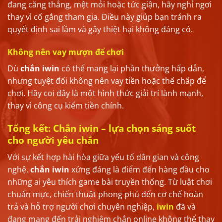
đang căng thẳng, mệt mỏi hoặc tức giận, hãy nghỉ ngơi
thay vì cố gắng tham gia. Điều này giúp bạn tránh ra
quyết định sai lầm và gây thiệt hại không đáng có.
Không nên vay mượn để chơi
Dù
chắn iwin
có thể mang lại phần thưởng hấp dẫn,
nhưng tuyệt đối không nên vay tiền hoặc thế chấp để
chơi. Hãy coi đây là một hình thức giải trí lành mạnh,
thay vì công cụ kiếm tiền chính.
Tổng kết: Chắn iwin – lựa chọn sáng suốt
cho người yêu chắn
Với sự kết hợp hài hòa giữa yếu tố dân gian và công
nghệ,
chắn iwin
xứng đáng là điểm đến hàng đầu cho
những ai yêu thích game bài truyền thống. Từ luật chơi
chuẩn mực, chiến thuật phong phú đến cơ chế hoàn
trả và hỗ trợ người chơi chuyên nghiệp,
iwin
đã và
đang mang đến trải nghiệm chắn online không thể thay