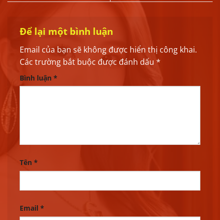
Để lại một bình luận
Email của bạn sẽ không được hiển thị công khai.
Các trường bắt buộc được đánh dấu
*
Bình luận
*
Tên
*
Email
*