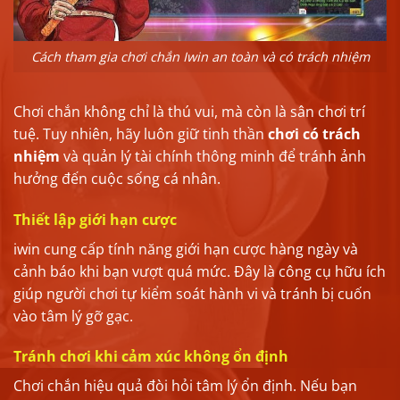
Cách tham gia chơi chắn Iwin an toàn và có trách nhiệm
Chơi chắn không chỉ là thú vui, mà còn là sân chơi trí
tuệ. Tuy nhiên, hãy luôn giữ tinh thần
chơi có trách
nhiệm
và quản lý tài chính thông minh để tránh ảnh
hưởng đến cuộc sống cá nhân.
Thiết lập giới hạn cược
iwin cung cấp tính năng giới hạn cược hàng ngày và
cảnh báo khi bạn vượt quá mức. Đây là công cụ hữu ích
giúp người chơi tự kiểm soát hành vi và tránh bị cuốn
vào tâm lý gỡ gạc.
Tránh chơi khi cảm xúc không ổn định
Chơi chắn hiệu quả đòi hỏi tâm lý ổn định. Nếu bạn