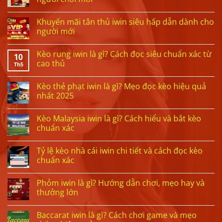
Khuyến mãi tân thủ iwin siêu hấp dẫn dành cho
người mới
Kèo rung iwin là gì? Cách đọc siêu chuẩn xác từ
10
cao thủ
Th5
Kèo thẻ phạt iwin là gì? Mẹo đọc kèo hiệu quả
nhất 2025
Kèo Malaysia iwin là gì? Cách hiểu và bắt kèo
chuẩn xác
Tỷ lệ kèo nhà cái iwin chi tiết và cách đọc kèo
chuẩn xác
Phỏm iwin là gì? Hướng dẫn chơi, mẹo hay và
thưởng lớn
Baccarat iwin là gì? Cách chơi game và mẹo