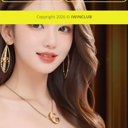
Copyright 2026 ©
IWINCLUB