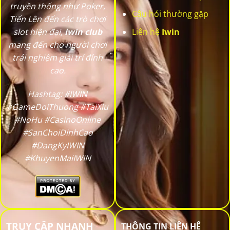
truyền thống như Poker,
Câu hỏi thường gặp
Tiến Lên đến các trò chơi
slot hiện đại,
iwin club
Liên hệ
Iwin
mang đến cho người chơi
trải nghiệm giải trí đỉnh
cao.
Hashtag: #IWIN
#GameDoiThuong #TaiXiu
#NoHu #CasinoOnline
#SanChoiDinhCao
#DangKyIWIN
#KhuyenMaiIWIN
TRUY CẬP NHANH
THÔNG TIN LIÊN HỆ