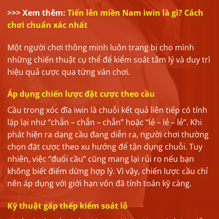
>>> Xem thêm:
Tiến lên miền Nam iwin là gì? Cách
chơi chuẩn xác nhất
Một người chơi thông minh luôn trang bị cho mình
những chiến thuật cụ thể để kiểm soát tâm lý và duy trì
hiệu quả cược qua từng ván chơi.
Áp dụng chiến lược đặt cược theo cầu
Cầu trong xóc đĩa iwin là chuỗi kết quả liên tiếp có tính
lặp lại như “chẵn – chẵn – chẵn” hoặc “lẻ – lẻ – lẻ”. Khi
phát hiện ra dạng cầu đang diễn ra, người chơi thường
chọn đặt cược theo xu hướng để tận dụng chuỗi. Tuy
nhiên, việc “đuổi cầu” cũng mang lại rủi ro nếu bạn
không biết điểm dừng hợp lý. Vì vậy, chiến lược cầu chỉ
nên áp dụng với giới hạn vốn đã tính toán kỹ càng.
Kỹ thuật gấp thếp kiểm soát lỗ