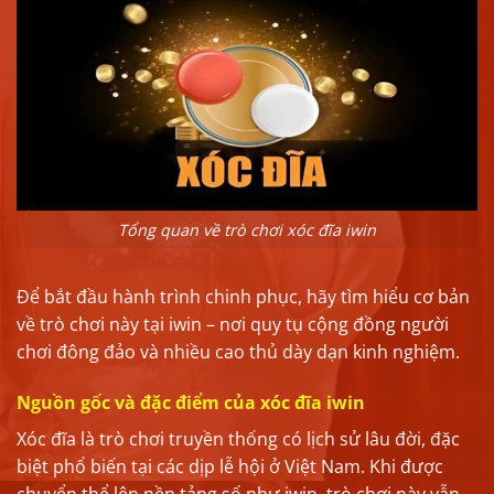
Tổng quan về trò chơi xóc đĩa iwin
Để bắt đầu hành trình chinh phục, hãy tìm hiểu cơ bản
về trò chơi này tại iwin – nơi quy tụ cộng đồng người
chơi đông đảo và nhiều cao thủ dày dạn kinh nghiệm.
Nguồn gốc và đặc điểm của xóc đĩa iwin
Xóc đĩa là trò chơi truyền thống có lịch sử lâu đời, đặc
biệt phổ biến tại các dịp lễ hội ở Việt Nam. Khi được