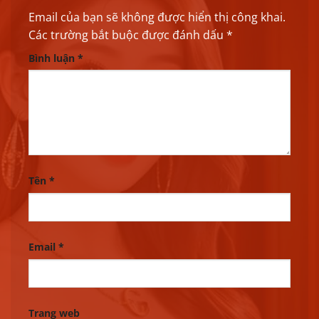
Email của bạn sẽ không được hiển thị công khai.
Các trường bắt buộc được đánh dấu
*
Bình luận
*
Tên
*
Email
*
Trang web