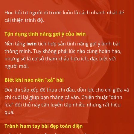
Học hỏi từ người đi trước luôn là cách nhanh nhất để
cải thiện trình độ.
Tận dụng tính năng gợi ý của iwin
Nền tảng
iwin
tích hợp sẵn tính năng gợi ý binh bài
thông minh. Tuy không phải lúc nào cũng hoàn hảo,
nhưng sẽ là cơ sở tham khảo hữu ích, đặc biệt với
người mới.
Biết khi nào nên “xả” bài
Đôi khi sắp xếp để thua chi đầu, dồn lực cho chi giữa và
chi cuối lại giúp bạn thắng cả ván. Chiến thuật “đánh
lừa” đối thủ này cần luyện tập nhiều nhưng rất hiệu
quả.
Tránh ham tay bài đẹp toàn diện