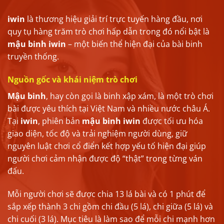
iwin
là thương hiệu giải trí trực tuyến hàng đầu, nơi
quy tụ hàng trăm trò chơi hấp dẫn trong đó nổi bật là
mậu binh iwin
– một biến thể hiện đại của bài binh
truyền thống.
Nguồn gốc và khái niệm trò chơi
Mậu binh
, hay còn gọi là binh xập xám, là một trò chơi
bài được yêu thích tại Việt Nam và nhiều nước châu Á.
Tại
iwin
, phiên bản
mậu binh iwin
được tối ưu hóa
giao diện, tốc độ và trải nghiệm người dùng, giữ
nguyên luật chơi cổ điển kết hợp yếu tố hiện đại giúp
người chơi cảm nhận được độ “thật” trong từng ván
đấu.
Mỗi người chơi sẽ được chia 13 lá bài và có 1 phút để
sắp xếp thành 3 chi gồm chi đầu (5 lá), chi giữa (5 lá) và
chi cuối (3 lá). Mục tiêu là làm sao để mỗi chi mạnh hơn