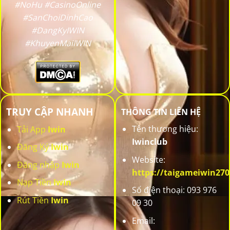
#NoHu #CasinoOnline
#SanChoiDinhCao
#DangKyIWIN
#KhuyenMaiIWIN
TRUY CẬP NHANH
THÔNG TIN LIÊN HỆ
Tên thương hiệu:
Tải App
Iwin
Iwinclub
Đăng Ký
Iwin
Website:
Đăng nhập
Iwin
https://taigameiwin27
Nạp Tiền
Iwin
Số điện thoại: 093 976
Rút Tiền
Iwin
09 30
Email: