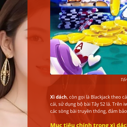
Tổn
Xì dách
, còn gọi là Blackjack theo c
cái, sử dụng bộ bài Tây 52 lá. Trên
các sòng bài truyền thống, đảm bả
Mục tiêu chính trong xì dác