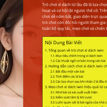
Trò chơi xì dách từ lâu đã là lựa ch
hoạt và cơ hội lật ngược thế cờ. Trên
chơi dễ nắm bắt, giao diện trực qua
trò chơi còn đòi hỏi người tham gia
toàn bộ quy tắc, mẹo chơi và chiến
Nội Dung Bài Viết
Tổng quan về trò chơi xì dách iwin
Mục tiêu chính trong xì dách iwin
Các thuật ngữ cơ bản trong ván bài
Hướng dẫn cách chơi xì dách iwin c
Bắt đầu một ván bài
Tính điểm các lá bài
Các lựa chọn sau khi nhận 2 lá đầu t
Mẹo chơi xì dách iwin hiệu quả từ c
Nhớ bài và xác suất xuất hiện
Kiểm soát tâm lý khi cược
Luôn quan sát lá bài ngửa của nhà c