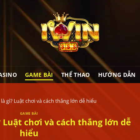
CASINO
GAME BÀI
THỂ THAO
HƯỚNG DẪN
 là gì? Luật chơi và cách thắng lớn dễ hiểu
GAME BÀI
ì? Luật chơi và cách thắng lớn dễ
hiểu